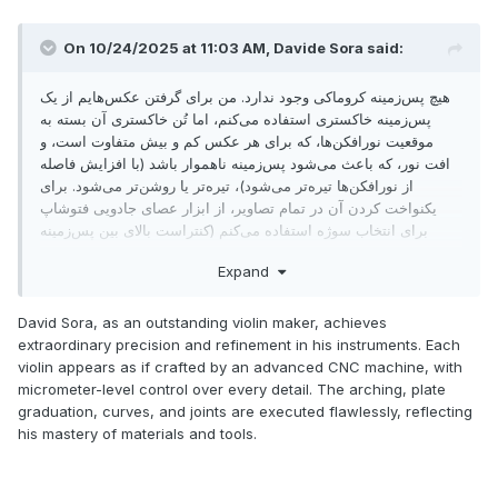
On 10/24/2025 at 11:03 AM,
Davide Sora
said:
هیچ پس‌زمینه کروماکی وجود ندارد. من برای گرفتن عکس‌هایم از یک
پس‌زمینه خاکستری استفاده می‌کنم، اما تُن خاکستری آن بسته به
موقعیت نورافکن‌ها، که برای هر عکس کم و بیش متفاوت است، و
افت نور، که باعث می‌شود پس‌زمینه ناهموار باشد (با افزایش فاصله
از نورافکن‌ها تیره‌تر می‌شود)، تیره‌تر یا روشن‌تر می‌شود. برای
یکنواخت کردن آن در تمام تصاویر، از ابزار عصای جادویی فتوشاپ
برای انتخاب سوژه استفاده می‌کنم (کنتراست بالای بین پس‌زمینه
روشن و سوژه، این کار را سریع و دقیق می‌کند). سپس، ناحیه انتخاب
Expand
شده را روی یک پس‌زمینه خاکستری یکنواخت کپی و پیست می‌کنم،
لوگوی خود را اضافه می‌کنم، سه لایه را ادغام می‌کنم، فایل جدید را
ذخیره می‌کنم و تمام. من همین کار را برای گنجاندن چندین سوژه در
David Sora, as an outstanding violin maker, achieves
یک تصویر انجام می‌دهم، مانند عکس چهار نمای طومار، که با چهار
extraordinary precision and refinement in his instruments. Each
پس‌زمینه کمی متفاوت وحشتناک به نظر می‌رسد. انجام این کار برای
violin appears as if crafted by an advanced CNC machine, with
ارسال عکس‌ها در Maestronet یا سایر رسانه‌های اجتماعی اصلاً
micrometer-level control over every detail. The arching, plate
ضروری نیست. یک پس‌زمینه خاکستری واقعی بیش از حد مناسب
graduation, curves, and joints are executed flawlessly, reflecting
خواهد بود و شاید به تصاویر ظاهری طبیعی‌تر بدهد. من این کار را فقط
his mastery of materials and tools.
برای این انجام می‌دهم که به عکس‌هایی که در گواهی اصالت قرار
می‌دهم، ظاهری یکنواخت بدهم، مخصوصاً برای عکس‌هایی که چندین
موضوع دارند، مثل طومار یا این یکی: