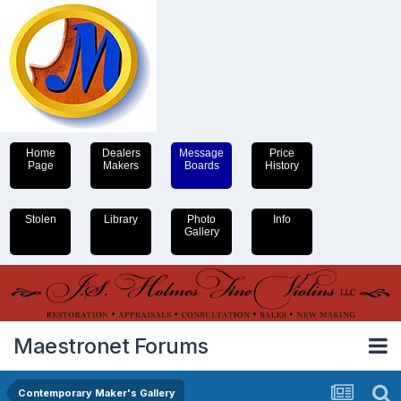
Home
Dealers
Message
Price
Page
Makers
Boards
History
Stolen
Library
Photo
Info
Gallery
Maestronet Forums
Contemporary Maker's Gallery