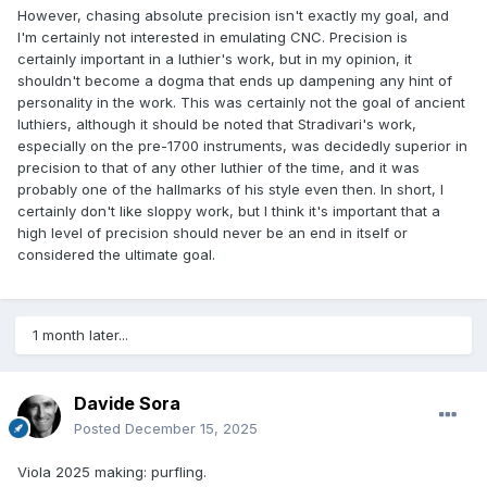
precise arching optimize vibration patterns, enhancing
However, chasing absolute precision isn't exactly my goal, and
responsiveness, tonal richness, and harmonic balance.
I'm certainly not interested in emulating CNC. Precision is
Attention to internal elements, such as the bass bar and
certainly important in a luthier's work, but in my opinion, it
sound post, ensures ideal resonance distribution and tonal
shouldn't become a dogma that ends up dampening any hint of
clarity.
personality in the work. This was certainly not the goal of ancient
luthiers, although it should be noted that Stradivari's work,
especially on the pre-1700 instruments, was decidedly superior in
Sora’s violins are thus not only musical instruments but
precision to that of any other luthier of the time, and it was
works of art and engineering marvels. His expertise, deep
probably one of the hallmarks of his style even then. In short, I
understanding of materials, and meticulous attention to
certainly don't like sloppy work, but I think it's important that a
detail make each violin a uniquely inspiring instrument for
high level of precision should never be an end in itself or
professional musicians and enthusiasts alike.
considered the ultimate goal.
1 month later...
Davide Sora
Posted
December 15, 2025
Viola 2025 making: purfling.