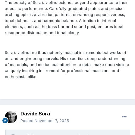
The beauty of Sora’s violins extends beyond appearance to their
acoustic performance. Carefully graduated plates and precise
arching optimize vibration patterns, enhancing responsiveness,
tonal richness, and harmonic balance. Attention to internal
elements, such as the bass bar and sound post, ensures ideal
resonance distribution and tonal clarity.
Sora’s violins are thus not only musical instruments but works of
art and engineering marvels. His expertise, deep understanding
of materials, and meticulous attention to detail make each violin a
uniquely inspiring instrument for professional musicians and
enthusiasts alike.
Davide Sora
Posted
November 7, 2025
پی‌نوشت: در هر صورت، من مجبورم از فتوشاپ برای حذف پایه
پلکسی‌گلاس که ابزار را برای عکاسی روی آن قرار می‌دهم استفاده