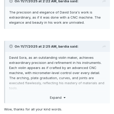
On 11/7/2025 at 2:22 AM,
bardia
said:
کنم، هرچند که قابل مشاهده نگه داشتن آن احتمالاً به عکس جلوه
طبیعی‌تری می‌دهد. من از مهر کلون فتوشاپ برای حذف آن استفاده
The precision and elegance of David Sora's work is
می‌کنم. این نمونه‌ای از یک فایل اصلاح نشده است:
extraordinary, as if it was done with a CNC machine. The
elegance and beauty in his work are unrivaled.
On 11/7/2025 at 2:25 AM,
bardia
said:
David Sora, as an outstanding violin maker, achieves
extraordinary precision and refinement in his instruments.
Each violin appears as if crafted by an advanced CNC
machine, with micrometer-level control over every detail.
The arching, plate graduation, curves, and joints are
executed flawlessly, reflecting his mastery of materials and
tools.
Expand
The beauty of Sora’s violins extends beyond appearance to
Wow, thanks for all your kind words.
their acoustic performance. Carefully graduated plates and