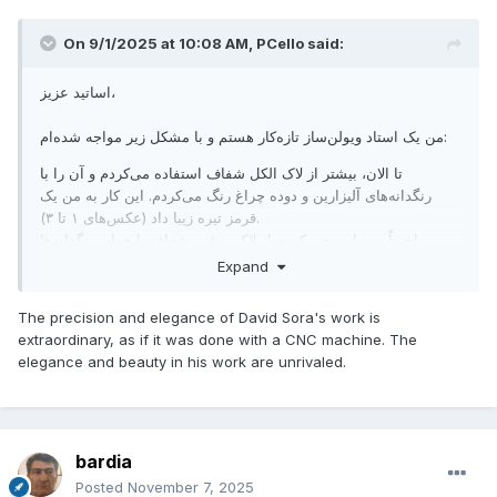
On 9/1/2025 at 10:08 AM,
PCello
said:
اساتید عزیز،
من یک استاد ویولن‌ساز تازه‌کار هستم و با مشکل زیر مواجه شده‌ام:
تا الان، بیشتر از لاک الکل شفاف استفاده می‌کردم و آن را با
رنگدانه‌های آلیزارین و دوده چراغ رنگ می‌کردم. این کار به من یک
قرمز تیره زیبا داد (عکس‌های ۱ تا ۳).
اخیراً، دو بار سعی کردم از لاک روغنی شفاف با همان رنگدانه‌ها
استفاده کنم، اما هر دو بار رنگ به سمت نارنجی متمایل شد - که
Expand
ظاهری نیست که من دنبالش هستم (عکس‌های ۴ تا ۷). البته ویولن
روغنی هنوز تمام نشده است، اما واقعاً دوست دارم در صورت امکان
The precision and elegance of David Sora's work is
سعی کنم اوضاع را به حالت قبل برگردانم.
extraordinary, as if it was done with a CNC machine. The
elegance and beauty in his work are unrivaled.
کسی می‌دونه چرا این اتفاق می‌افته؟ و چیکار می‌تونم بکنم که رنگ
لاک روغنی به نتیجه‌ای که با لاک الکلی گرفتم نزدیک‌تر بشه؟
پیشاپیش بسیار سپاسگزارم!
bardia
Posted
November 7, 2025